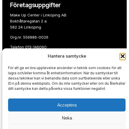
Företagsuppgifter
Make Up Center i Linköping AB
Bokhållaregatan 2 a
582 24 Linköping
Org.nr. 556886-0026
Telefon
013-146060
Hantera samtycke
E-post:
info@makeupcenterlinkoping.se
För att ge en bra upplevelse använder vi teknik som cookies för att
Betala med
lagra och/eller komma åt enhetsinformation. När du samtycker till
dessa tekniker kan vi behandla data som surfbeteende eller unika
ID:n på denna webbplats. Om du inte samtycker eller om du återkallar
ditt samtycke kan detta påverka vissa funktioner negativt.
Acceptera
Du kan även handla på faktura eller avbetalning.
Köpvillkor & integritetspolicy
Neka