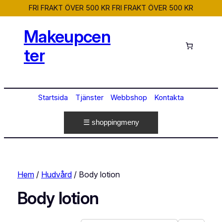
FRI FRAKT ÖVER 500 KR
FRI FRAKT ÖVER 500 KR
Makeupcen
ter
Startsida
Tjänster
Webbshop
Kontakta
☰ shoppingmeny
Hem
/
Hudvård
/ Body lotion
Body lotion