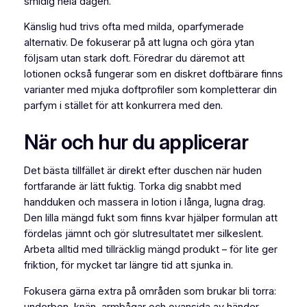
smidig hela dagen.
Känslig hud trivs ofta med milda, oparfymerade
alternativ. De fokuserar på att lugna och göra ytan
följsam utan stark doft. Föredrar du däremot att
lotionen också fungerar som en diskret doftbärare finns
varianter med mjuka doftprofiler som kompletterar din
parfym i stället för att konkurrera med den.
När och hur du applicerar
Det bästa tillfället är direkt efter duschen när huden
fortfarande är lätt fuktig. Torka dig snabbt med
handduken och massera in lotion i långa, lugna drag.
Den lilla mängd fukt som finns kvar hjälper formulan att
fördelas jämnt och gör slutresultatet mer silkeslent.
Arbeta alltid med tillräcklig mängd produkt – för lite ger
friktion, för mycket tar längre tid att sjunka in.
Fokusera gärna extra på områden som brukar bli torra:
underben, knän, armbågar och ovansida av händer.