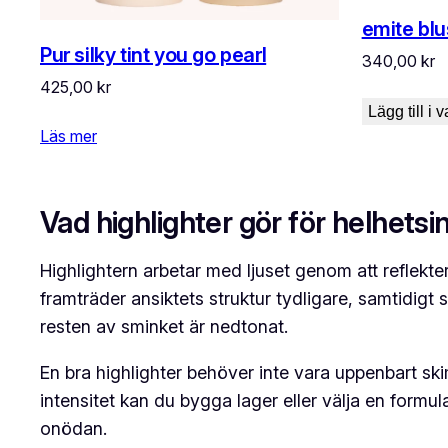
emite bl
Pur silky tint you go pearl
340,00
kr
425,00
kr
Lägg till i 
Läs mer
Vad highlighter gör för helhetsi
Highlightern arbetar med ljuset genom att reflekte
framträder ansiktets struktur tydligare, samtidigt 
resten av sminket är nedtonat.
En bra highlighter behöver inte vara uppenbart skim
intensitet kan du bygga lager eller välja en formul
onödan.