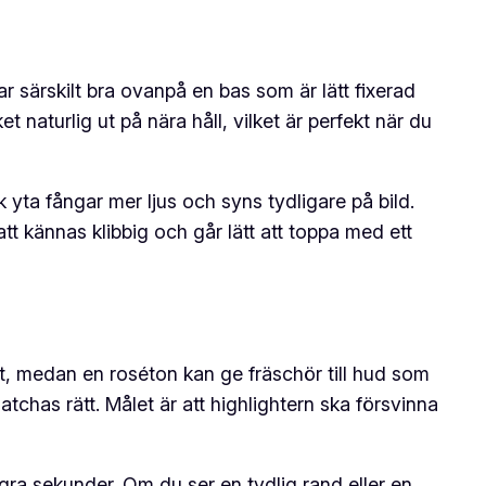
ar särskilt bra ovanpå en bas som är lätt fixerad
naturlig ut på nära håll, vilket är perfekt när du
k yta fångar mer ljus och syns tydligare på bild.
tt kännas klibbig och går lätt att toppa med ett
t, medan en roséton kan ge fräschör till hud som
atchas rätt. Målet är att highlightern ska försvinna
gra sekunder. Om du ser en tydlig rand eller en