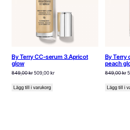
By Terry CC-serum 3.Apricot
By Terry 
glow
peach gl
Det
Det
D
849,00
kr
509,00
kr
849,00
kr
ursprungliga
nuvarande
u
priset
priset
p
Lägg till i varukorg
Lägg till i 
var:
är:
v
849,00 kr.
509,00 kr.
8