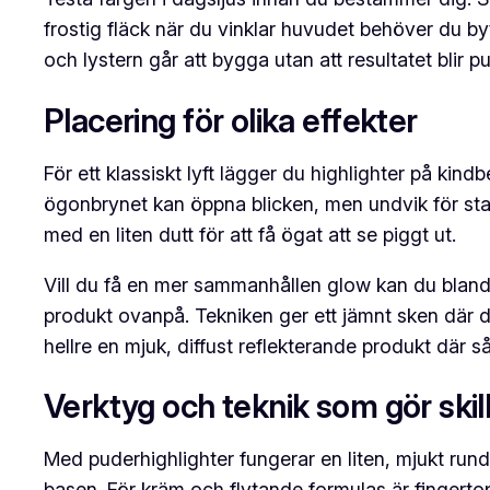
frostig fläck när du vinklar huvudet behöver du b
och lystern går att bygga utan att resultatet blir pu
Placering för olika effekter
För ett klassiskt lyft lägger du highlighter på ki
ögonbrynet kan öppna blicken, men undvik för star
med en liten dutt för att få ögat att se piggt ut.
Vill du få en mer sammanhållen glow kan du blan
produkt ovanpå. Tekniken ger ett jämnt sken där
hellre en mjuk, diffust reflekterande produkt där så
Verktyg och teknik som gör skil
Med puderhighlighter fungerar en liten, mjukt runda
basen. För kräm och flytande formulas är fingertop