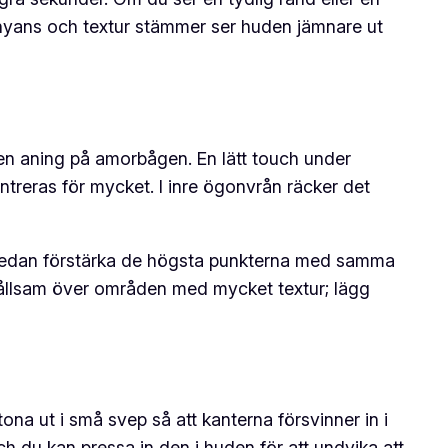
r nyans och textur stämmer ser huden jämnare ut
h en aning på amorbågen. En lätt touch under
treras för mycket. I inre ögonvrån räcker det
h sedan förstärka de högsta punkterna med samma
hållsam över områden med mycket textur; lägg
ona ut i små svep så att kanterna försvinner in i
h du kan pressa in den i huden för att undvika att