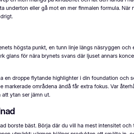
yta underton eller gå mot en mer finmalen formula. Nä
drigt.
ndbenets högsta punkt, en tunn linje längs näsryggen oc
k glans för nära brynets svans där ljuset annars koncen
da en droppe flytande highlighter i din foundation oc
 de markerade områdena ändå får extra fokus. Var åter
 att ytan ser jämn ut.
lnad
d borste bäst. Börja där du vill ha mest intensitet och t
pen utmärkt: värmen hjälper produkten att smälta in, oc