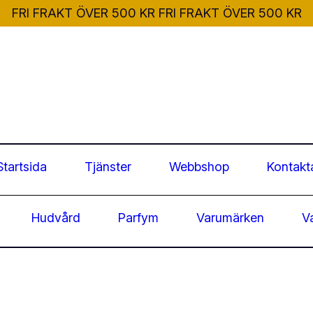
FRI FRAKT ÖVER 500 KR
FRI FRAKT ÖVER 500 KR
Startsida
Tjänster
Webbshop
Kontakt
Hudvård
Parfym
Varumärken
V