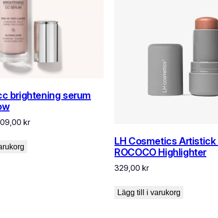
cc brightening serum
ow
et
Det
509,00
kr
rsprungliga
nuvarande
LH Cosmetics Artistick
riset
priset
varukorg
ROCOCO Highlighter
ar:
är:
329,00
kr
49,00 kr.
509,00 kr.
Lägg till i varukorg