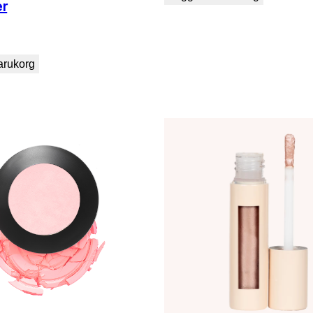
er
varukorg