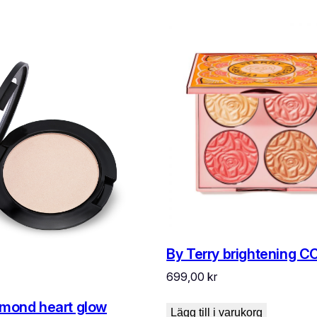
By Terry brightening C
699,00
kr
amond heart glow
Lägg till i varukorg