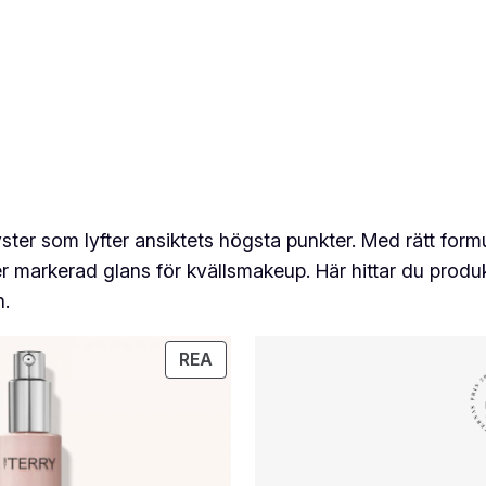
yster som lyfter ansiktets högsta punkter. Med rätt form
 mer markerad glans för kvällsmakeup. Här hittar du prod
n.
PRODUKTER
REA
PÅ
REA