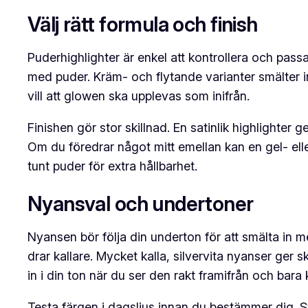
Välj rätt formula och finish
Puderhighlighter är enkel att kontrollera och passa
med puder. Kräm- och flytande varianter smälter in
vill att glowen ska upplevas som inifrån.
Finishen gör stor skillnad. En satinlik highlighter 
Om du föredrar något mitt emellan kan en gel- eller
tunt puder för extra hållbarhet.
Nyansval och undertoner
Nyansen bör följa din underton för att smälta in
drar kallare. Mycket kalla, silvervita nyanser ger s
in i din ton när du ser den rakt framifrån och bara ko
Testa färgen i dagsljus innan du bestämmer dig. S