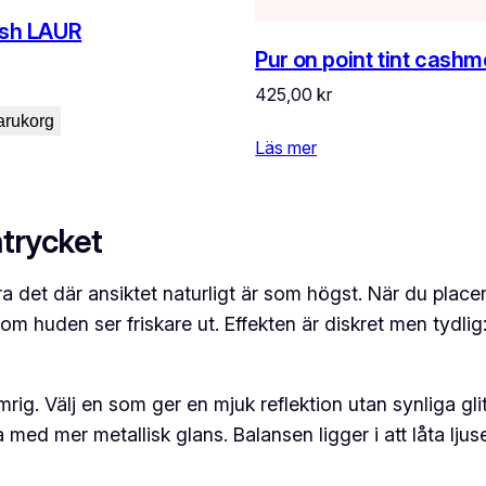
ush LAUR
Pur on point tint cashm
425,00
kr
varukorg
Läs mer
ntrycket
ra det där ansiktet naturligt är som högst. När du plac
som huden ser friskare ut. Effekten är diskret men tydli
rig. Välj en som ger en mjuk reflektion utan synliga glit
a med mer metallisk glans. Balansen ligger i att låta lju