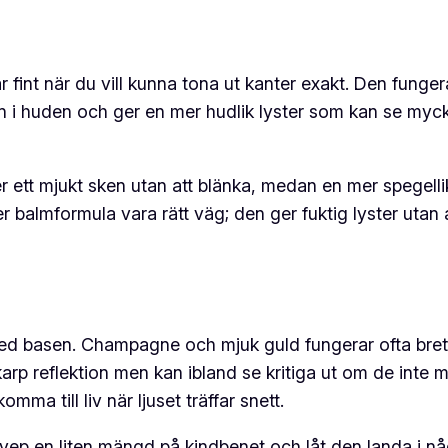
r fint när du vill kunna tona ut kanter exakt. Den funger
 i huden och ger en mer hudlik lyster som kan se mycket 
ger ett mjukt sken utan att blänka, medan en mer spegelli
 balmformula vara rätt väg; den ger fuktig lyster utan a
 med basen. Champagne och mjuk guld fungerar ofta bret
karp reflektion men kan ibland se kritiga ut om de inte m
mma till liv när ljuset träffar snett.
vep en liten mängd på kindbenet och låt den landa i nå