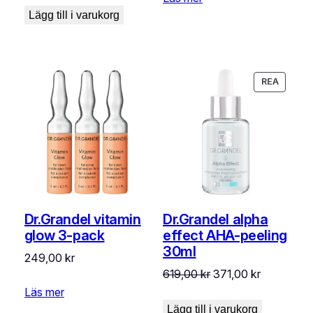
Lägg till i varukorg
PRODU
REA
PÅ
REA
Dr.Grandel vitamin
Dr.Grandel alpha
glow 3-pack
effect AHA-peeling
30ml
249,00
kr
Det
Det
619,00
kr
371,00
kr
ursprungliga
nuvarand
Läs mer
priset
priset
Lägg till i varukorg