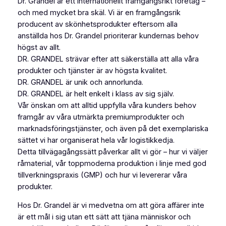
Dr. Grandel är ett internationellt framgångsrikt företag –
och med mycket bra skäl. Vi är en framgångsrik
producent av skönhetsprodukter eftersom alla
anställda hos Dr. Grandel prioriterar kundernas behov
högst av allt.
DR. GRANDEL strävar efter att säkerställa att alla våra
produkter och tjänster är av högsta kvalitet.
DR. GRANDEL är unik och annorlunda.
DR. GRANDEL är helt enkelt i klass av sig själv.
Vår önskan om att alltid uppfylla våra kunders behov
framgår av våra utmärkta premiumprodukter och
marknadsföringstjänster, och även på det exemplariska
sättet vi har organiserat hela vår logistikkedja.
Detta tillvägagångssätt påverkar allt vi gör – hur vi väljer
råmaterial, vår toppmoderna produktion i linje med god
tillverkningspraxis (GMP) och hur vi levererar våra
produkter.
Hos Dr. Grandel är vi medvetna om att göra affärer inte
är ett mål i sig utan ett sätt att tjäna människor och