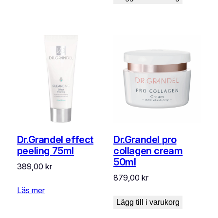
var:
är:
619,00 kr.
371,00 kr.
Dr.Grandel effect
Dr.Grandel pro
peeling 75ml
collagen cream
50ml
389,00
kr
879,00
kr
Läs mer
Lägg till i varukorg