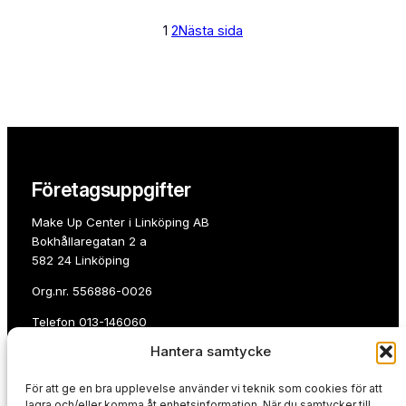
1
2
Nästa sida
Företagsuppgifter
Make Up Center i Linköping AB
Bokhållaregatan 2 a
582 24 Linköping
Org.nr. 556886-0026
Telefon
013-146060
Hantera samtycke
E-post:
info@makeupcenterlinkoping.se
För att ge en bra upplevelse använder vi teknik som cookies för att
Betala med
lagra och/eller komma åt enhetsinformation. När du samtycker till