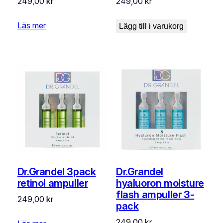
249,00
kr
249,00
kr
Läs mer
Lägg till i varukorg
Dr.Grandel 3pack
Dr.Grandel
retinol ampuller
hyaluoron moisture
flash ampuller 3-
249,00
kr
pack
249,00
kr