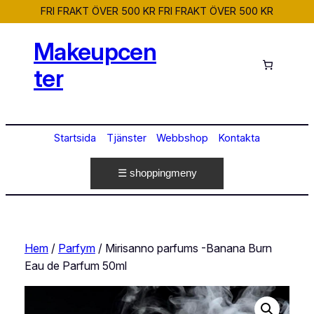
FRI FRAKT ÖVER 500 KR
FRI FRAKT ÖVER 500 KR
Hoppa
till
Makeupcen
innehåll
ter
Startsida
Tjänster
Webbshop
Kontakta
☰ shoppingmeny
Hem
/
Parfym
/ Mirisanno parfums -Banana Burn
Eau de Parfum 50ml