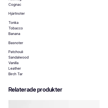
u
Cognac
m
5
Hjärtnoter
0
Tonka
m
Tobacco
l
Banana
m
ä
Basnoter
n
g
Patchouli
d
Sandalwood
Vanilla
Leather
Birch Tar
Relaterade produkter