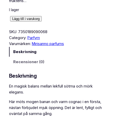
fruktens…
I lager
M
Lägg till i varukorg
i
r
SKU:
7350189090068
i
Category:
Parfym
s
Varumärken:
Mirisanno parfums
a
Beskrivning
n
n
Recensioner (0)
o
p
Beskrivning
a
r
En magisk balans mellan lekfull sötma och mörk
f
elegans.
u
Här möts mogen banan och varm cognac i en första,
m
nästan förbjudet mjuk öppning. Det är lent, fylligt och
s
oväntat på samma gång.
-