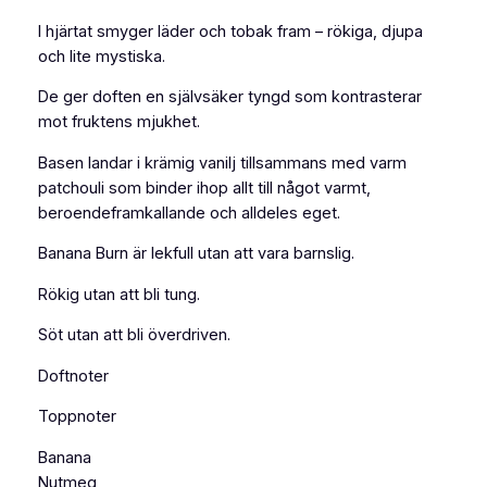
B
I hjärtat smyger läder och tobak fram – rökiga, djupa
a
och lite mystiska.
n
a
De ger doften en självsäker tyngd som kontrasterar
n
mot fruktens mjukhet.
a
Basen landar i krämig vanilj tillsammans med varm
B
patchouli som binder ihop allt till något varmt,
u
beroendeframkallande och alldeles eget.
r
n
Banana Burn är lekfull utan att vara barnslig.
E
a
Rökig utan att bli tung.
u
Söt utan att bli överdriven.
d
e
Doftnoter
P
a
Toppnoter
r
Banana
f
Nutmeg