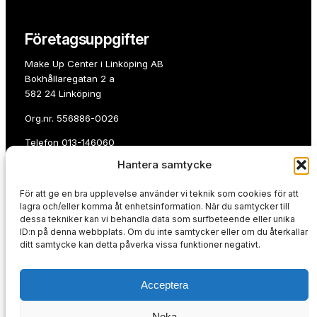
Företagsuppgifter
Make Up Center i Linköping AB
Bokhållaregatan 2 a
582 24 Linköping
Org.nr. 556886-0026
Telefon
013-146060
Hantera samtycke
E-post:
info@makeupcenterlinkoping.se
För att ge en bra upplevelse använder vi teknik som cookies för att
Betala med
lagra och/eller komma åt enhetsinformation. När du samtycker till
dessa tekniker kan vi behandla data som surfbeteende eller unika
ID:n på denna webbplats. Om du inte samtycker eller om du återkallar
ditt samtycke kan detta påverka vissa funktioner negativt.
Acceptera
Du kan även handla på faktura eller avbetalning.
Köpvillkor & integritetspolicy
Neka