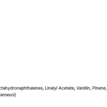
tahydronaphthalenes, Linalyl Acetate, Vanillin, Pinen
farnesol)