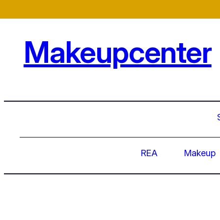
Hoppa
till
innehåll
Makeupcenter
REA
Makeup