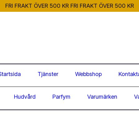
FRI FRAKT ÖVER 500 KR
FRI FRAKT ÖVER 500 KR
Startsida
Tjänster
Webbshop
Kontakt
Hudvård
Parfym
Varumärken
V