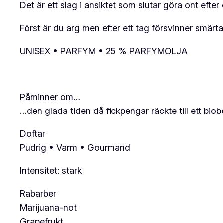
Det är ett slag i ansiktet som slutar göra ont efte
Först är du arg men efter ett tag försvinner smärtan
UNISEX • PARFYM • 25 % PARFYMOLJA
Påminner om…
…den glada tiden då fickpengar räckte till ett bi
Doftar
Pudrig • Varm • Gourmand
Intensitet: stark
Rabarber
Marijuana-not
Grapefrukt