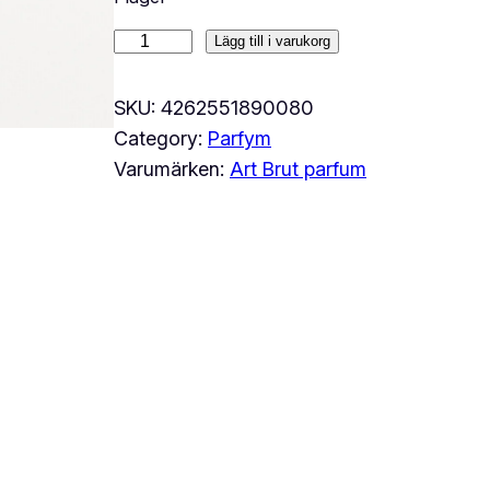
A
Lägg till i varukorg
r
t
SKU:
4262551890080
B
Category:
Parfym
r
Varumärken:
Art Brut parfum
u
t
C
H
A
S
I
N
G
G