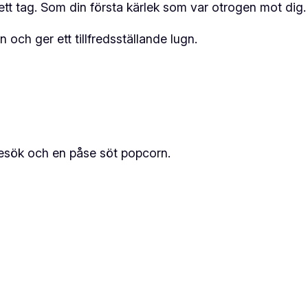
r ett tag. Som din första kärlek som var otrogen mot dig.
H
O
 och ger ett tillfredsställande lugn.
S
T
S
1
5
M
obesök och en påse söt popcorn.
L
m
ä
n
g
d