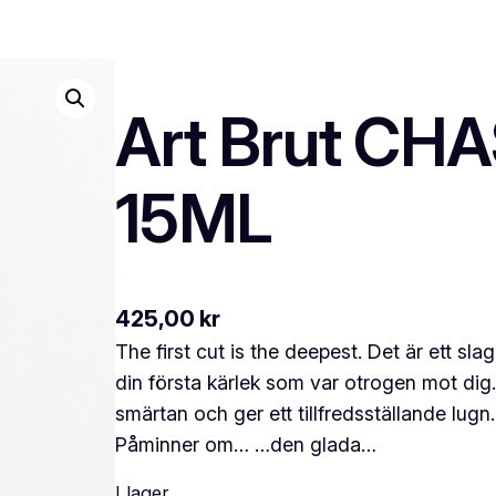
Art Brut C
15ML
425,00
kr
The first cut is the deepest. Det är ett sla
din första kärlek som var otrogen mot dig. 
smärtan och ger ett tillfredsställande
Påminner om… …den glada…
I lager