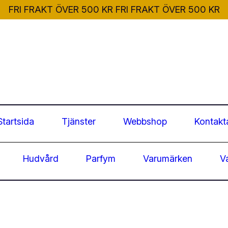
FRI FRAKT ÖVER 500 KR
FRI FRAKT ÖVER 500 KR
Startsida
Tjänster
Webbshop
Kontakt
Hudvård
Parfym
Varumärken
V