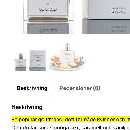
Beskrivning
Recensioner (0)
Beskrivning
En populär gourmand-doft för både kvinnor och 
Den doftar som smöriga kex, karamell och vaniljd