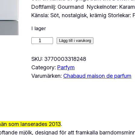
Doftfamilj: Gourmand Nyckelnoter: Karamell
Känsla: Söt, nostalgisk, krämig Storlekar: 
I lager
C
Lägg till i varukorg
H
A
SKU:
3770003318248
B
Category:
Parfym
A
Varumärken:
Chabaud maison de parfum
U
D
m
a
i
män som lanserades 2013
.
s
oftande mjölk, designad för att framkalla barndomsminn
o