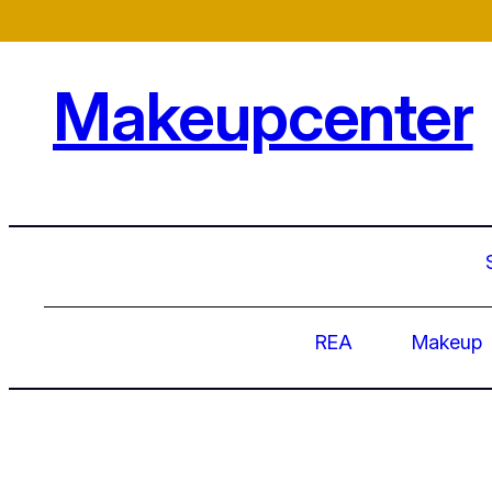
Hoppa
till
innehåll
Makeupcenter
REA
Makeup