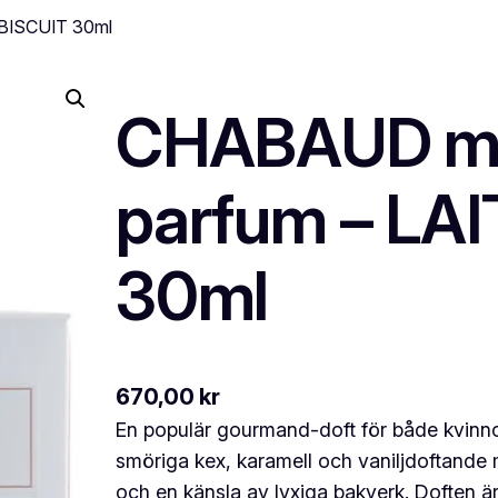
 BISCUIT 30ml
CHABAUD ma
parfum – LAI
30ml
670,00
kr
En populär gourmand-doft för både kvinn
smöriga kex, karamell och vaniljdoftande
och en känsla av lyxiga bakverk. Doften är