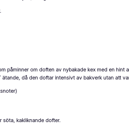
n
.
d
e
p
a
r
f
u
som påminner om doften av nybakade kex med en hint a
m
” ätande, då den doftar intensivt av bakverk utan att va
–
L
snoter)
A
I
T
d
r söta, kakliknande dofter.
e