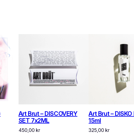
B
I
S
C
U
I
T
3
0
m
l
m
ä
G
Art Brut – DISCOVERY
Art Brut – DISKO
n
SET 7x2ML
15ml
g
450,00
kr
325,00
kr
d