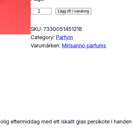
M
Lägg till i varukorg
i
r
SKU:
7330051451218
i
Category:
Parfym
s
Varumärken:
Mirisanno parfums
a
n
n
o
P
E
A
C
H
lig eftermiddag med ett iskallt glas persikote i handen
F