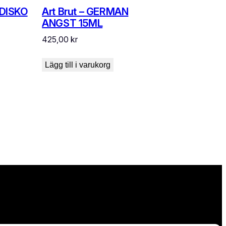
 DISKO
Art Brut – GERMAN
ANGST 15ML
425,00
kr
Lägg till i varukorg