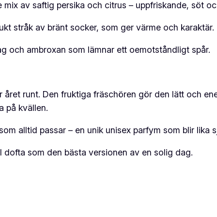
ix av saftig persika och citrus – uppfriskande, söt o
E
V
jukt stråk av bränt socker, som ger värme och karaktär.
E
R
slag och ambroxan som lämnar ett oemotståndligt spår.
e
d
p
året runt. Den fruktiga fräschören gör den lätt och e
5
 på kvällen.
0
m
t som alltid passar – en unik unisex parfym som blir lika 
l
ll dofta som den bästa versionen av en solig dag.
m
ä
n
g
d