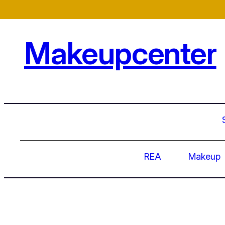
Hoppa
till
innehåll
Makeupcenter
REA
Makeup