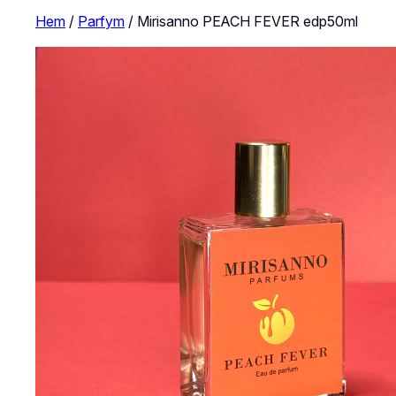
Hem
/
Parfym
/ Mirisanno PEACH FEVER edp50ml