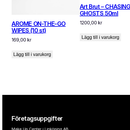
Art Brut – CHASIN
GHOSTS 50ml
1200,00
kr
AROME ON-THE-GO
WIPES (10 st)
Lägg till i varukorg
169,00
kr
Lägg till i varukorg
Företagsuppgifter
Make Up Center i Linköping AB