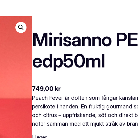
Mirisanno 
edp50ml
749,00
kr
Peach Fever är doften som fångar känslan 
persikote i handen. En fruktig gourmand 
och citrus – uppfriskande, söt och direkt b
noter samman med ett mjukt stråk av brä
I lager