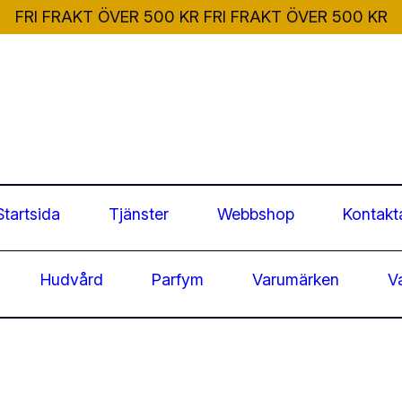
FRI FRAKT ÖVER 500 KR
FRI FRAKT ÖVER 500 KR
Startsida
Tjänster
Webbshop
Kontakt
Hudvård
Parfym
Varumärken
V