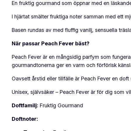
En fruktig gourmand som öppnar med en läskande m
I hjärtat smälter fruktiga noter samman med ett m
Basen rundas av med fluffig vanilj, sensuella trä
När passar Peach Fever bäst?
Peach Fever är en mångsidig parfym som fungerar 
gourmandtonerna ger en varm och förförisk känsla
Oavsett årstid eller tillfälle är Peach Fever en dof
Unisex, självsäker –
Peach Fever
är för dig som vi
Doftfamilj:
Fruktig Gourmand
Doftnoter: