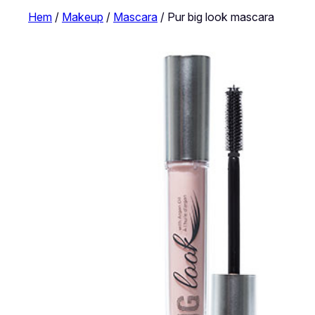
Hem
/
Makeup
/
Mascara
/ Pur big look mascara