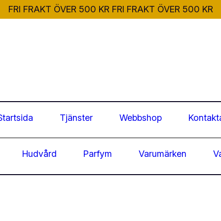
FRI FRAKT ÖVER 500 KR
FRI FRAKT ÖVER 500 KR
Startsida
Tjänster
Webbshop
Kontakt
Hudvård
Parfym
Varumärken
V