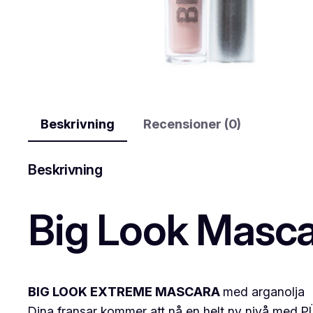
Beskrivning
Recensioner (0)
Beskrivning
Big Look Masc
BIG LOOK
EXTREME MASCARA
med arganolja
Dina fransar kommer att nå en helt ny nivå med 