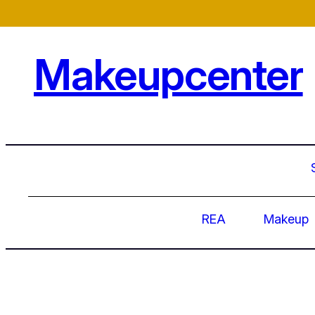
Hoppa
till
innehåll
Makeupcenter
REA
Makeup