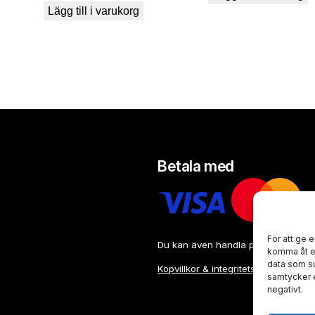
Lägg till i varukorg
Betala med
För att ge 
Du kan även handla på faktura eller
komma åt en
data som su
Köpvillkor & integritetspolicy
samtycker e
negativt.