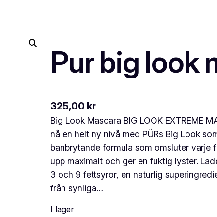
Pur big look
325,00
kr
Big Look Mascara BIG LOOK EXTREME MAS
nå en helt ny nivå med PÜRs Big Look som
banbrytande formula som omsluter varje f
upp maximalt och ger en fuktig lyster. L
3 och 9 fettsyror, en naturlig superingre
från synliga…
I lager