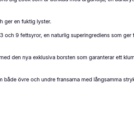
a
m
ger en fuktig lyster.
ä
n
och 9 fettsyror, en naturlig superingrediens som ger f
g
d
 med den nya exklusiva borsten som garanterar ett klumpf
 både övre och undre fransarna med långsamma strykn