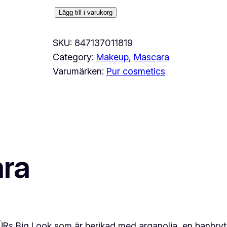
P
Lägg till i varukorg
u
r
SKU:
847137011819
b
Category:
Makeup
, 
Mascara
i
Varumärken:
Pur cosmetics
g
l
o
o
k
ara
m
a
s
c
a
PÜRs Big Look som är berikad med arganolja, en banbry
r