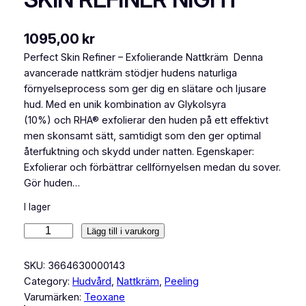
1095,00
kr
Perfect Skin Refiner – Exfolierande Nattkräm Denna
avancerade nattkräm stödjer hudens naturliga
förnyelseprocess som ger dig en slätare och ljusare
hud. Med en unik kombination av Glykolsyra
(10%) och RHA® exfolierar den huden på ett effektivt
men skonsamt sätt, samtidigt som den ger optimal
återfuktning och skydd under natten. Egenskaper:
Exfolierar och förbättrar cellförnyelsen medan du sover.
Gör huden…
I lager
T
Lägg till i varukorg
E
O
SKU:
3664630000143
X
Category:
Hudvård
, 
Nattkräm
, 
Peeling
A
Varumärken:
Teoxane