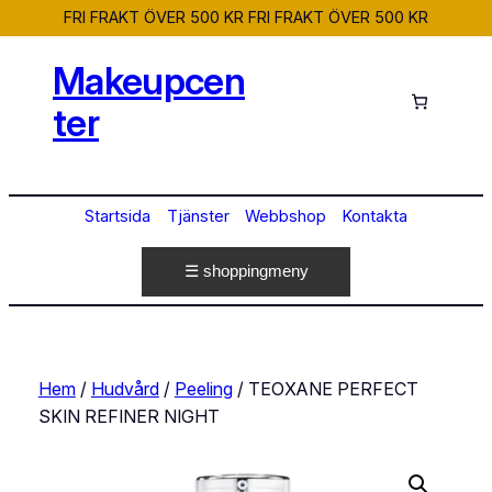
FRI FRAKT ÖVER 500 KR
FRI FRAKT ÖVER 500 KR
Hoppa
till
Makeupcen
innehåll
ter
Startsida
Tjänster
Webbshop
Kontakta
☰ shoppingmeny
Hem
/
Hudvård
/
Peeling
/ TEOXANE PERFECT
SKIN REFINER NIGHT