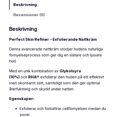
N
Beskrivning
E
P
Recensioner (0)
E
R
Beskrivning
F
E
Perfect Skin Refiner – Exfolierande Nattkräm
C
Denna avancerade nattkräm stödjer hudens naturliga
T
förnyelseprocess som ger dig en slätare och ljusare
S
hud.
K
I
Med en unik kombination av
Glykolsyra
N
(10%)
och
RHA®
exfolierar den huden på ett effektivt
R
men skonsamt sätt, samtidigt som den ger optimal
E
återfuktning och skydd under natten.
F
I
Egenskaper:
N
Exfolierar och förbättrar cellförnyelsen medan du
E
sover.
R