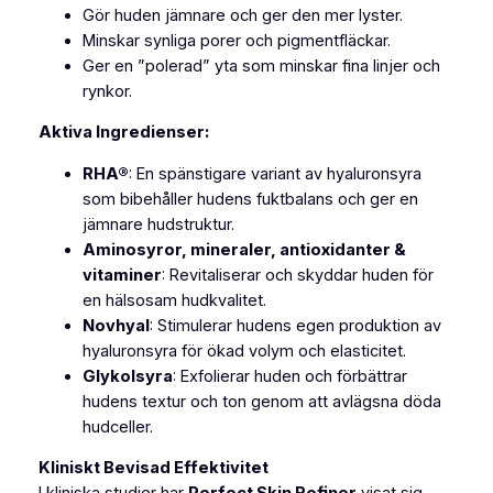
Gör huden jämnare och ger den mer lyster.
N
Minskar synliga porer och pigmentfläckar.
I
Ger en ”polerad” yta som minskar fina linjer och
G
rynkor.
H
T
Aktiva Ingredienser:
m
ä
RHA®
: En spänstigare variant av hyaluronsyra
n
som bibehåller hudens fuktbalans och ger en
g
jämnare hudstruktur.
d
Aminosyror, mineraler, antioxidanter &
vitaminer
: Revitaliserar och skyddar huden för
en hälsosam hudkvalitet.
Novhyal
: Stimulerar hudens egen produktion av
hyaluronsyra för ökad volym och elasticitet.
Glykolsyra
: Exfolierar huden och förbättrar
hudens textur och ton genom att avlägsna döda
hudceller.
Kliniskt Bevisad Effektivitet